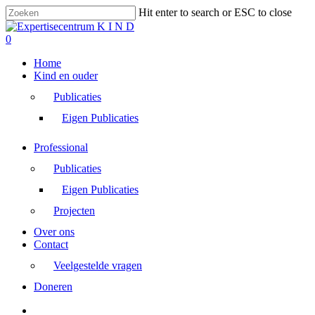
Skip
Hit enter to search or ESC to close
to
Close
main
Search
search
0
content
Menu
Home
Kind en ouder
Publicaties
Eigen Publicaties
Professional
Publicaties
Eigen Publicaties
Projecten
Over ons
Contact
Veelgestelde vragen
Doneren
search